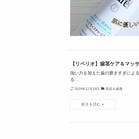
【リペリオ】歯茎ケア＆マッ
強い力を加えた歯の磨きすぎによ
る...
2024年11月19日
美容＆健康