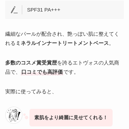
SPF31 PA+++
繊細なパールが配合
され、
艶っぽい肌
に整えてく
れる
ミネラルインナートリートメントベース
。
多数のコスメ賞受賞歴
を誇るエトヴォスの人気商
品で、
口コミでも高評価
です。
実際に使ってみると、
素肌をより綺麗に見せてくれる！