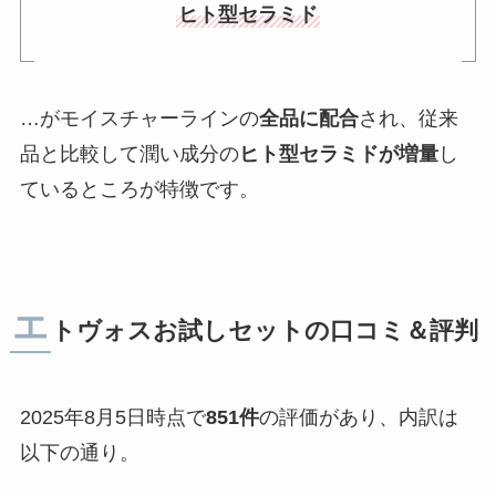
ヒト型セラミド
…がモイスチャーラインの
全品に配合
され、従来
品と比較して潤い成分の
ヒト型セラミドが増量
し
ているところが特徴です。
エ
トヴォスお試しセットの口コミ＆評判
2025年8月5日時点で
851件
の評価があり、内訳は
以下の通り。